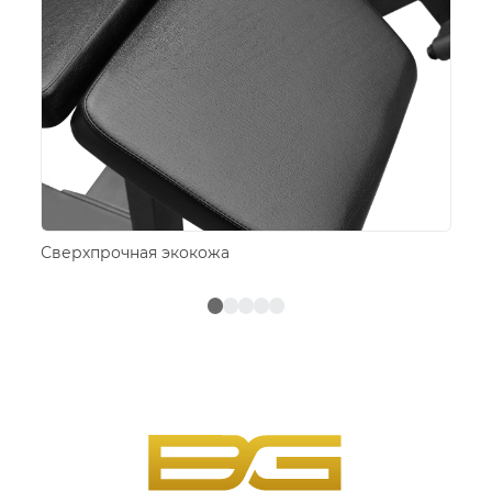
Сверхпрочная экокожа
Пл
ле