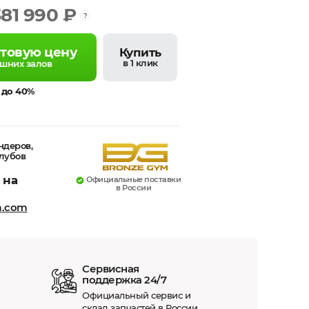
381 990 ₽
птовую цену
Купить
в 1 клик
ашних залов
 до 40%
ндеров,
клубов
 на
Официальные поставки
в России
m.com
Сервисная
поддержка 24/7
Официальный сервис и
склад запчастей в России