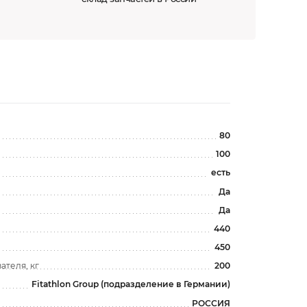
80
100
есть
Да
Да
440
450
теля, кг
200
Fitathlon Group (подразделение в Германии)
РОССИЯ