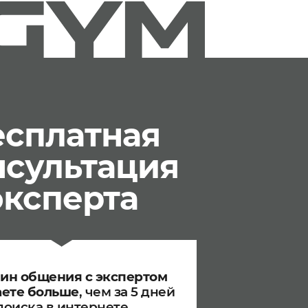
есплатная
нсультация
эксперта
мин общения с экспертом
аете больше
, чем за 5 дней
поиска в интернете