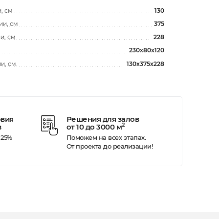
, см
130
ии, см
375
и, см
228
230х80x120
и, см.
130х375x228
овия
Решения для залов
2
в
от 10 до 3000 м
 25%
Поможем на всех этапах.
От проекта до реализации!