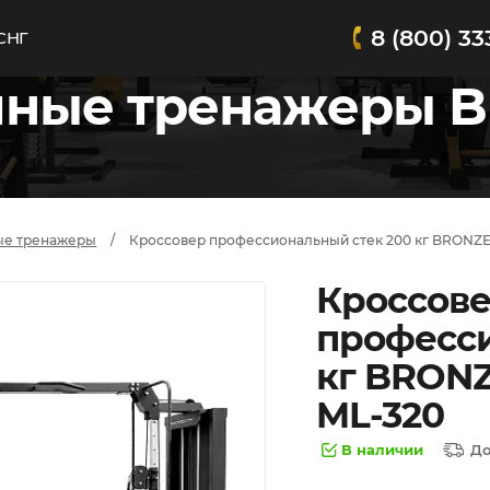
8 (800) 33
СНГ
чные тренажеры
B
ые тренажеры
Кроссовер профессиональный стек 200 кг BRONZ
Кроссов
професси
кг BRON
ML-320
В наличии
Д