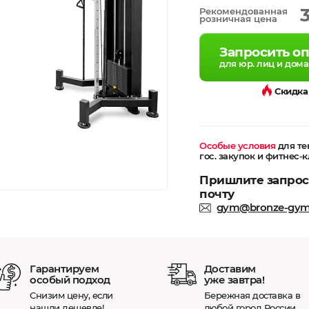
Рекомендованная
розничная цена
Запросить о
для юр. лиц и дом
Скидка
Особые условия
для те
гос. закупок и фитнес-
Пришлите запрос
почту
gym@bronze-gy
Гарантируем
Доставим
особый подход
уже завтра!
Снизим цену, если
Бережная доставка в
нашли дешевле!
любой город России