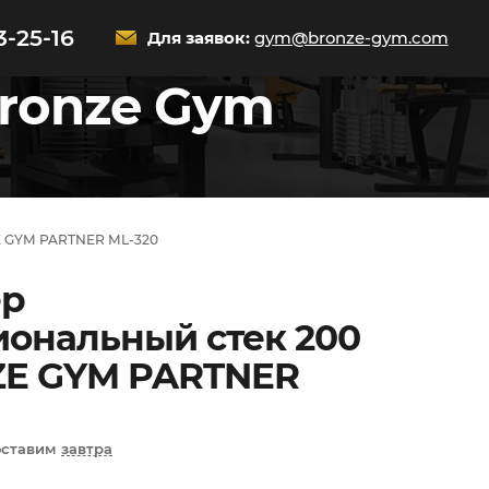
3-25-16
Для заявок:
gym@bronze-gym.com
ronze Gym
E GYM PARTNER ML-320
ер
ональный стек 200
ZE GYM PARTNER
оставим
завтра