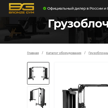
Официальный дилер в России и 
Грузобло
Главная
Каталог оборудования
Грузоблочн